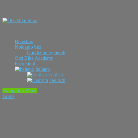
…Ihr Bikeshop in Naturns
Bikeshop
Noleggio bici
Condizioni generali
Ötzi Bike Academy
Escursioni
Italiano
English
Deutsch
Navigation Menu
Home
»
Kontakt - Ötzi Bike Shop
»
Kontakt
Ötzi Bike Shop des Nischler Klaus
Hauptstraße 25
I- 39025 Naturns