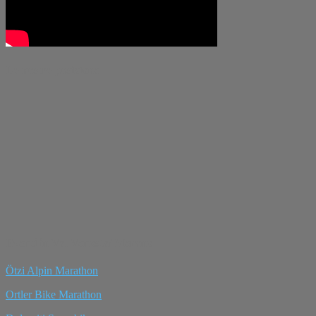
La nostra posizione
Eventi in Val Venosta/ Merano
Ötzi Alpin Marathon
Ortler Bike Marathon