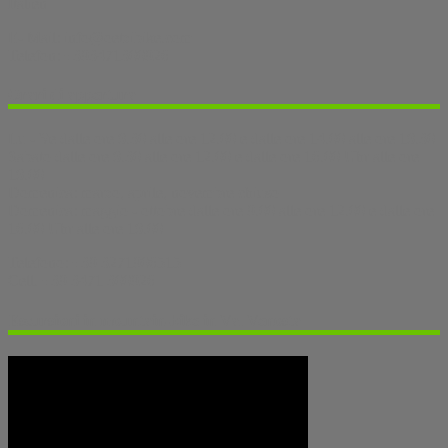
Italien
E- Mail: info@oetzibike.com
Telefon: +393471300926
Orari di appertura
Lu - Ve dalle ore 8.30 alle ore 12.00 e dalle ore 14.00 alle ore 18.30
Sabato dalle ore 8.30 alle ore 12.00 e dalle ore 16.00 Uhr alle ore
18.00
Domenica: marzo, aprile, novembre chiuso
Domenica: maggio - ottobre dalle ore 9.00 alle ore 12.00 e dalle ore
16.00 Uhr alle ore 18.00
Telefono: +39 3271906515
Cell. +39 3471 300926
Escursioni in mountain-bike in Val Venosta